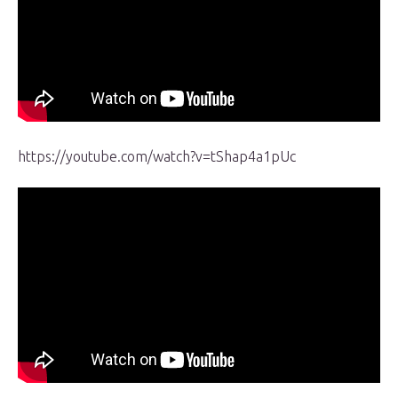
https://youtube.com/watch?v=tShap4a1pUc