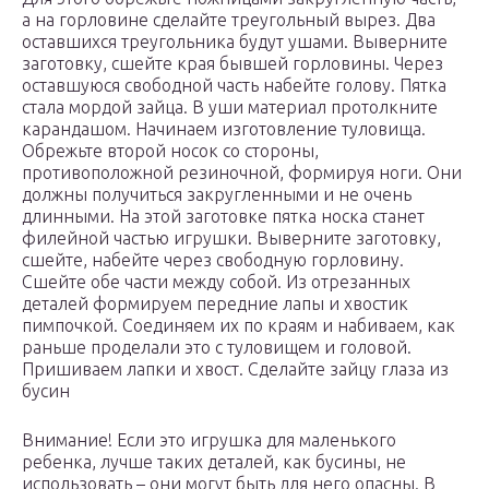
а на горловине сделайте треугольный вырез. Два
оставшихся треугольника будут ушами. Выверните
заготовку, сшейте края бывшей горловины. Через
оставшуюся свободной часть набейте голову. Пятка
стала мордой зайца. В уши материал протолкните
карандашом. Начинаем изготовление туловища.
Обрежьте второй носок со стороны,
противоположной резиночной, формируя ноги. Они
должны получиться закругленными и не очень
длинными. На этой заготовке пятка носка станет
филейной частью игрушки. Выверните заготовку,
сшейте, набейте через свободную горловину.
Сшейте обе части между собой. Из отрезанных
деталей формируем передние лапы и хвостик
пимпочкой. Соединяем их по краям и набиваем, как
раньше проделали это с туловищем и головой.
Пришиваем лапки и хвост. Сделайте зайцу глаза из
бусин
Внимание! Если это игрушка для маленького
ребенка, лучше таких деталей, как бусины, не
использовать – они могут быть для него опасны. В