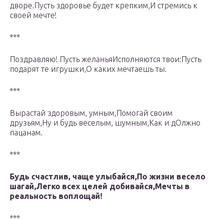
дворе.Пусть здоровье будет крепким,И стремись к
своей мечте!
***
Поздравляю! Пусть желаньяИсполняются твои:Пусть
подарят те игрушки,О каких мечтаешь ты.
***
Вырастай здоровым, умным,Помогай своим
друзьям,Ну и будь веселым, шумным,Как и дОлжно
пацанам.
***
Будь счастлив, чаще улыбайся,По жизни весело
шагай,Легко всех целей добивайся,Мечты в
реальность воплощай!
***