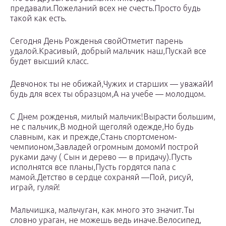
предавали.Пожеланий всех не счесть.Просто будь
такой как есть.
Сегодня День Рожденья свойОтметит парень
удалой.Красивый, добрый мальчик наш,Пускай все
будет высший класс.
Девчонок ты не обижай,Чужих и старших — уважайИ
будь для всех ты образцом,А на учебе — молодцом.
С Днем рожденья, милый мальчик!Вырасти большим,
не с пальчик,В модной щеголяй одежде,Но будь
славным, как и прежде,Стань спортсменом-
чемпионом,Завладей огромным домомИ построй
руками дачу ( Сын и дерево — в придачу).Пусть
исполнятся все планы,Пусть гордятся папа с
мамой.Детство в сердце сохраняй —Пой, рисуй,
играй, гуляй!
Мальчишка, мальчуган, как много это значит.Ты
словно ураган, не можешь ведь иначе.Велосипед,