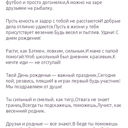
футбол и просто догонялки,А можно на заре
друзьями на рыбалку.
Пусть юность и задор с тобой не расстаютсяИ добрые
дела отлично удаются.Пусть в жизни у тебя
присутствует везение.Будь весел и пытлив. Удачи! С
днем рождения!
Расти, как Бэтмен, ловким, сильным.И маме с папой
помогай.Чтоб школьный был дневник красивым,К
мечте иди — не отступай!
Твой День рожденья — важный праздник,Сегодня
пой, резвись, пляшиИ в играх первый будь участник!
Мы поздравляем от души!
Ты сильный и смелый, как тигр,Отвага не знает
границ,Всегда ты подскажешь, поможешь,Лучист, как
весенний родник.
Друзья и родные — все знают,В беде ты поможешь