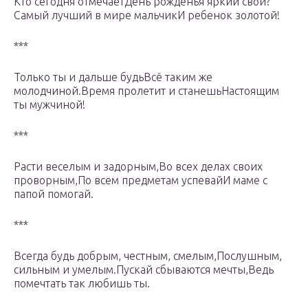
Кто сегодня отмечаетДень рожденья яркий свой?
Самый лучший в мире мальчикИ ребенок золотой!
***
Только ты и дальше будьВсё таким же
молодчиной.Время пролетит и станешьНастоящим
ты мужчиной!
***
Расти веселым и задорным,Во всех делах своих
проворным,По всем предметам успевайИ маме с
папой помогай.
***
Всегда будь добрым, честным, смелым,Послушным,
сильным и умелым.Пускай сбываются мечты,Ведь
помечтать так любишь ты.