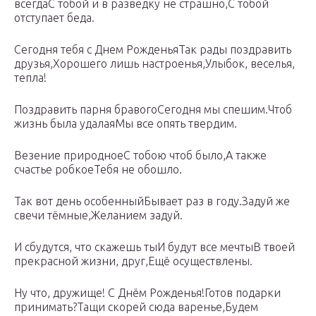
всегдаС тобой и в разведку не страшно,С тобой
отступает беда.
Сегодня тебя с Днем РожденьяТак рады поздравить
друзья,Хорошего лишь настроенья,Улыбок, веселья,
тепла!
Поздравить парня бравогоСегодня мы спешим.Чтоб
жизнь была удалаяМы все опять твердим.
Везение природноеС тобою чтоб было,А также
счастье робкоеТебя не обошло.
Так вот день особенныйБывает раз в году.Задуй же
свечи тёмные,Желанием задуй.
И сбудутся, что скажешь тыИ будут все мечтыВ твоей
прекрасной жизни, друг,Ещё осуществлены.
Ну что, дружище! С Днём Рожденья!Готов подарки
принимать?Тащи скорей сюда варенье,Будем