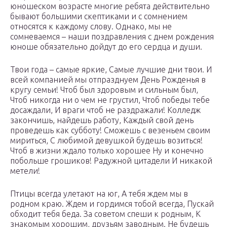
юношеском возрасте многие ребята действительно
бывают большими скептиками и с сомнением
относятся к каждому слову. Однако, мы не
сомневаемся – наши поздравления с днем рождения
юноше обязательно дойдут до его сердца и души.
Твои года – самые яркие, Самые лучшие дни твои. И
всей компанией мы отпразднуем День Рожденья в
кругу семьи! Чтоб был здоровым и сильным был,
Чтоб никогда ни о чем не грустил, Чтоб победы тебе
досаждали, И враги чтоб не раздражали! Колледж
закончишь, найдешь работу, Каждый свой день
проведешь как субботу! Сможешь с везеньем своим
мириться, С любимой девушкой будешь возиться!
Чтоб в жизни ждало только хорошее Ну и конечно
побольше грошиков! Радужной цитадели И никакой
метели!
Птицы всегда улетают на юг, А тебя ждем мы в
родном краю. Ждем и гордимся тобой всегда, Пускай
обходит тебя беда. За советом спеши к родным, К
знакомым хорошим, друзьям заводным. Не будешь