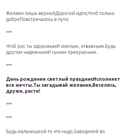
Желаем лишь вернойДорогой идти,Чтоб только
доброПовстречалось в пути.
***
Чтоб рос ты здоровымИ смелым, отважным.Будь
другом надежнымИ сыном прекрасным.
***
День рождения светлый праздникИсполняет
все мечты.Ты загадывай желания,Веселись,
дружи, расти!
***
***
Будь мальчишкой то что надо,Заводилой во