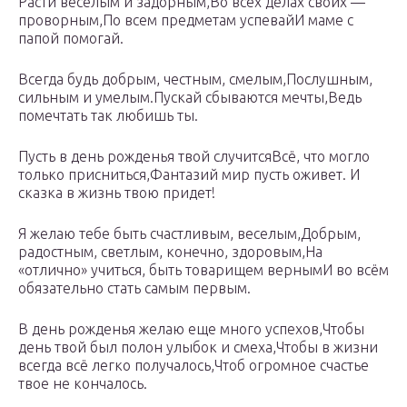
Расти веселым и задорным,Во всех делах своих —
проворным,По всем предметам успевайИ маме с
папой помогай.
Всегда будь добрым, честным, смелым,Послушным,
сильным и умелым.Пускай сбываются мечты,Ведь
помечтать так любишь ты.
Пусть в день рожденья твой случитсяВсё, что могло
только присниться,Фантазий мир пусть оживет. И
сказка в жизнь твою придет!
Я желаю тебе быть счастливым, веселым,Добрым,
радостным, светлым, конечно, здоровым,На
«отлично» учиться, быть товарищем вернымИ во всём
обязательно стать самым первым.
В день рожденья желаю еще много успехов,Чтобы
день твой был полон улыбок и смеха,Чтобы в жизни
всегда всё легко получалось,Чтоб огромное счастье
твое не кончалось.