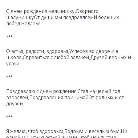
С днем рождения мальчишку,Озорного
шалунишкуОт души мы поздравляемИ больших
побед желаем!
***
Счастья, радости, здоровья,Успехов во дворе и в
школе,Справиться с любой задачей,Друзей верных и
удачи!
***
Поздравляю с днем рождения,Стал на целый год
взрослей,Поздравления принимайОт родных и от
друзей.
***
Я желаю, чтоб здоровым,Бодрым и веселым был,Ни
одной минуты счастьяВ жизни, чтоб не упустил.