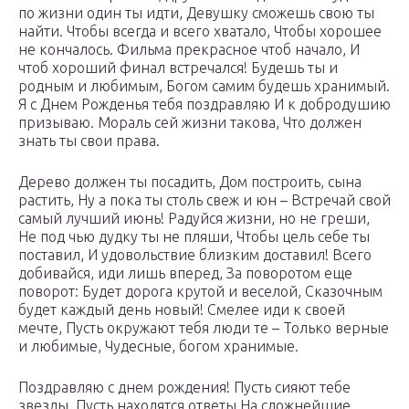
по жизни один ты идти, Девушку сможешь свою ты
найти. Чтобы всегда и всего хватало, Чтобы хорошее
не кончалось. Фильма прекрасное чтоб начало, И
чтоб хороший финал встречался! Будешь ты и
родным и любимым, Богом самим будешь хранимый.
Я с Днем Рожденья тебя поздравляю И к добродушию
призываю. Мораль сей жизни такова, Что должен
знать ты свои права.
Дерево должен ты посадить, Дом построить, сына
растить, Ну а пока ты столь свеж и юн – Встречай свой
самый лучший июнь! Радуйся жизни, но не греши,
Не под чью дудку ты не пляши, Чтобы цель себе ты
поставил, И удовольствие близким доставил! Всего
добивайся, иди лишь вперед, За поворотом еще
поворот: Будет дорога крутой и веселой, Сказочным
будет каждый день новый! Смелее иди к своей
мечте, Пусть окружают тебя люди те – Только верные
и любимые, Чудесные, богом хранимые.
Поздравляю с днем рождения! Пусть сияют тебе
звезды, Пусть находятся ответы На сложнейшие