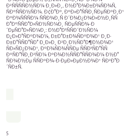
Ð²ÑÑÑÑÐ½ÑÐ¼ Ð¸Ð»Ð¸, Ð½Ð°Ð¾Ð±Ð¾ÑÐ¾Ñ,
ÑÐºÑÑÐ½ÑÐ¼. Ð¢Ð°Ðº, ÐºÐ»Ð°ÑÑÐ¸ÑÐµÑÐºÐ¸Ð¹
ÐºÐ¾ÑÑÑÐ¼ ÑÑÐ¾Ð¸Ñ Ð´Ð¾Ð¿Ð¾Ð»Ð½Ð¸ÑÑ
Ð°ÐºÑÑÐ°Ð»ÑÐ½ÑÐ¼Ð¸ ÑÐµÑÑÐ¾-Ð
´ÐµÑÐ°Ð»ÑÐ¼Ð¸: Ð½Ð°Ð³ÑÑÐ´Ð½ÑÐ¼
Ð¿Ð»Ð°ÑÐºÐ¾Ð¼, Ð±Ð°Ð±Ð¾ÑÐºÐ¾Ð¹ Ð¸Ð·
Ð±Ð°ÑÑÐ°ÑÐ° Ð¸Ð»Ð¸ Ð²Ð¸Ð½ÑÐ°Ð¶Ð½Ð¾Ð¹
ÑÐ»ÑÐ¿Ð¾Ð¹, ÐºÐ¾ÑÐ¾ÑÑÐµ ÑÑÐ³ÑÐ°ÑÑ
ÐºÑÐ°ÑÐ¸Ð²ÑÐ¼ ÐºÐ¾Ð½ÑÑÐ°ÑÑÐ¾Ð¼ Ð½Ð°
ÑÐ¾Ð½Ðµ ÑÑÐºÐ¾-Ð·ÐµÐ»ÐµÐ½Ð¾Ð¹ ÑÐ²Ð°Ð
´ÑÐ±Ñ.
5