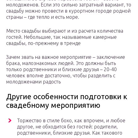
молодоженов. Если это сильно затратный вариант, то
свадьбу можно провести в курортном городе родной
страны – где тепло и есть море.
Место свадьбы выбирают и из расчета количества
гостей. Небольшие, так называемые камерные
свадьбы, по-прежнему в тренде
Зачем звать на важное мероприятие – заключение
брака, малознакомых людей. Это должны быть
только родственники и близкие друзья – 20-40
человек вполне достаточно, чтобы разделить с
молодоженами радость
Другие особенности подготовки к
свадебному мероприятию
Торжество в стиле бохо, как впрочем, и любое
другое, не обходится без гостей: родители,
родственники, близкие друзья. Как такового