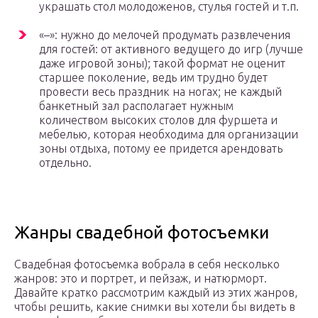
украшать стол молодоженов, стулья гостей и т.п.
«–»: нужно до мелочей продумать развлечения
для гостей: от активного ведущего до игр (лучше
даже игровой зоны); такой формат не оценит
старшее поколение, ведь им трудно будет
провести весь праздник на ногах; не каждый
банкетный зал располагает нужным
количеством высоких столов для фуршета и
мебелью, которая необходима для организации
зоны отдыха, потому ее придется арендовать
отдельно.
Жанры свадебной фотосъемки
Свадебная фотосъемка вобрала в себя несколько
жанров: это и портрет, и пейзаж, и натюрморт.
Давайте кратко рассмотрим каждый из этих жанров,
чтобы решить, какие снимки вы хотели бы видеть в