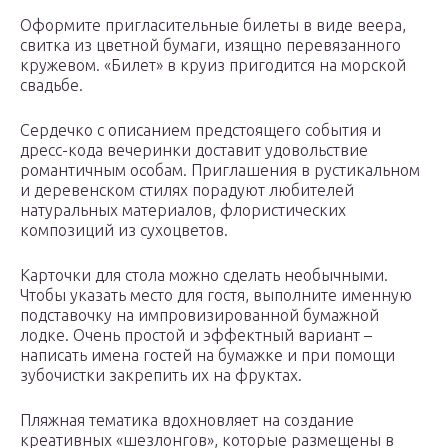
Оформите пригласительные билеты в виде веера,
свитка из цветной бумаги, изящно перевязанного
кружевом. «Билет» в круиз пригодится на морской
свадьбе.
Сердечко с описанием предстоящего события и
дресс-кода вечеринки доставит удовольствие
романтичным особам. Приглашения в рустикальном
и деревенском стилях порадуют любителей
натуральных материалов, флористических
композиций из сухоцветов.
Карточки для стола можно сделать необычными.
Чтобы указать место для гостя, выполните именную
подставочку на импровизированной бумажной
лодке. Очень простой и эффектный вариант –
написать имена гостей на бумажке и при помощи
зубочистки закрепить их на фруктах.
Пляжная тематика вдохновляет на создание
креативных «шезлонгов», которые размещены в