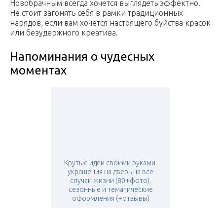
Новобрачным всегда хочется выглядеть эффектно.
Не стоит загонять себя в рамки традиционных
нарядов, если вам хочется настоящего буйства красок
или безудержного креатива.
Напоминания о чудесных
моментах
Крутые идеи своими руками:
украшения на дверь на все
случаи жизни (80+фото).
сезонные и тематические
оформления (+отзывы)