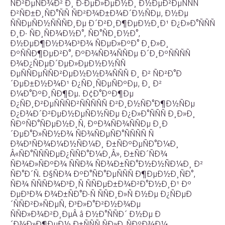
ÑÐ²ÐµÑÐ¾Ð² Ð¸ Ð·ÐµÐ»ÐµÐ½Ð¸ Ð½ÐµÐ²ÐµÑÑÑ
Ð²ÑÐ±Ð¸ÑÐ°ÑÑ ÑÐ²Ð¾Ð±Ð¾Ð´Ð½ÑÐµ, Ð½Ðµ
ÑÑÐµÑÐ½ÑÑÑÐ¸Ðµ Ð´Ð²Ð¸Ð¶ÐµÐ½Ð¸Ð¹ Ð¿Ð»Ð°ÑÑÑ
Ð¸Ð· ÑÐ¸ÑÐ¾Ð½Ð°, ÑÐ°ÑÐ¸Ð½Ð°,
Ð½ÐµÐ¶Ð½Ð¾Ð³Ð¾ ÑÐµÐ»ÐºÐ° Ð¸Ð»Ð¸
ÐºÑÑÐ¶ÐµÐ²Ð°, ÐºÐ¾ÑÐ¾ÑÑÐµ Ð´Ð¸ÐºÑÑÑÑ
Ð¾Ð¿ÑÐµÐ´ÐµÐ»ÐµÐ½Ð½ÑÑ
ÐµÑÑÐµÑÑÐ²ÐµÐ½Ð½Ð¾ÑÑÑ Ð¸ Ð² ÑÐ²Ð°Ð
´ÐµÐ±Ð½Ð¾Ð¹ Ð¿ÑÐ¸ÑÐµÑÐºÐµ, Ð¸ Ð²
Ð¼Ð°ÐºÐ¸ÑÐ¶Ðµ. Ð¢Ð°ÐºÐ¶Ðµ
Ð¿ÑÐ¸Ð²ÐµÑÑÑÐ²ÑÑÑÑÑ Ð²Ð¸Ð½ÑÐ°Ð¶Ð½ÑÐµ
Ð¿Ð¾Ð´Ð²ÐµÐ½ÐµÑÐ½ÑÐµ Ð¿Ð»Ð°ÑÑÑ Ð¸Ð»Ð¸
ÑÐºÑÐ°ÑÐµÐ½Ð¸Ñ, ÐºÐ¾ÑÐ¾ÑÑÐµ Ð¸Ð
´ÐµÐ°Ð»ÑÐ½Ð¾ ÑÐ¾ÑÐµÑÐ°ÑÑÑÑ Ñ
Ð¾Ð³ÑÐ¾Ð¼Ð½ÑÐ¼Ð¸ Ð±ÑÐºÐµÑÐ°Ð¼Ð¸
Â«ÑÐ°ÑÑÑÐµÐ¿ÑÑÐ°Ð¼Ð¸Â», Ð±ÑÐ´ÑÐ¾
ÑÐ¾Ð»ÑÐºÐ¾ ÑÑÐ¾ ÑÐ¾Ð±ÑÐ°Ð½Ð½ÑÐ¼Ð¸ Ð²
ÑÐ°Ð´Ñ. Ð§ÑÐ¾ ÐºÐ°ÑÐ°ÐµÑÑÑ Ð¶ÐµÐ½Ð¸ÑÐ°,
ÑÐ¾ ÑÑÑÐ¾Ð³Ð¸Ñ ÑÑÐµÐ±Ð¾Ð²Ð°Ð½Ð¸Ð¹ Ðº
ÐµÐ³Ð¾ Ð¾Ð±ÑÐ°Ð·Ñ ÑÑÐ¸Ð»Ñ Ð½Ðµ Ð¿ÑÐµÐ
´ÑÑÐ²Ð»ÑÐµÑ, Ð³Ð»Ð°Ð²Ð½Ð¾Ðµ
ÑÑÐ»Ð¾Ð²Ð¸ÐµÂ â Ð½Ð°ÑÑÐ´ Ð½Ðµ Ð
´Ð¾Ð»Ð¶ÐµÐ½ Ð±ÑÑÑ ÑÐ»Ð¸ÑÐºÐ¾Ð¼