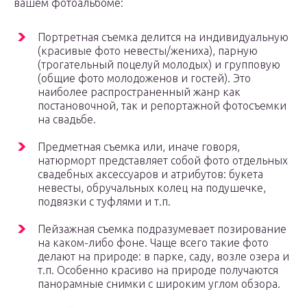
вашем фотоальбоме:
Портретная съемка делится на индивидуальную
(красивые фото невесты/жениха), парную
(трогательный поцелуй молодых) и групповую
(общие фото молодоженов и гостей). Это
наиболее распространенный жанр как
постановочной, так и репортажной фотосъемки
на свадьбе.
Предметная съемка или, иначе говоря,
натюрморт представляет собой фото отдельных
свадебных аксессуаров и атрибутов: букета
невесты, обручальных колец на подушечке,
подвязки с туфлями и т.п.
Пейзажная съемка подразумевает позирование
на каком-либо фоне. Чаще всего такие фото
делают на природе: в парке, саду, возле озера и
т.п. Особенно красиво на природе получаются
панорамные снимки с широким углом обзора.