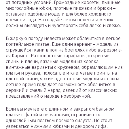
от погодных условий. Громоздкие корсеты, пышные
многослойные юбки, плотные пиджаки и брюки –
оставьте подобные модели для более холодного
времени года. На свадьбе летом невеста и жених
должны выглядеть и чувствовать себя легко и свежо.
В жаркую погоду невеста может облачиться в легкое
коктейльное платье. Еще один вариант – модель из
струящейся ткани в пол на бретелях либо вырезом а-
ля Кармен. Разноцветные сарафаны, открытые
спины и плечи, вязаные модели из хлопка,
винтажные варианты с кружевом, обрамляющим низ
платья и рукава, полосатые и клетчатые принты на
плотной ткани, яркие однотонные модели изо льна –
летнее время года дает возможность облачиться в
дерзкий и смелый наряд, далекий от классических
представлений о наряде новобрачной.
Если вы мечтаете о длинном и закрытом бальном
платье с фатой и перчатками, ограничьтесь
однослойным платьем прямого силуэта. Не стоит
увлекаться нижними юбками и декором лифа.