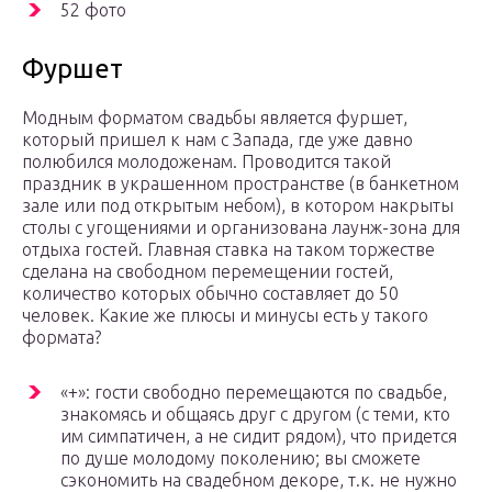
52 фото
Фуршет
Модным форматом свадьбы является фуршет,
который пришел к нам с Запада, где уже давно
полюбился молодоженам. Проводится такой
праздник в украшенном пространстве (в банкетном
зале или под открытым небом), в котором накрыты
столы с угощениями и организована лаунж-зона для
отдыха гостей. Главная ставка на таком торжестве
сделана на свободном перемещении гостей,
количество которых обычно составляет до 50
человек. Какие же плюсы и минусы есть у такого
формата?
«+»: гости свободно перемещаются по свадьбе,
знакомясь и общаясь друг с другом (с теми, кто
им симпатичен, а не сидит рядом), что придется
по душе молодому поколению; вы сможете
сэкономить на свадебном декоре, т.к. не нужно