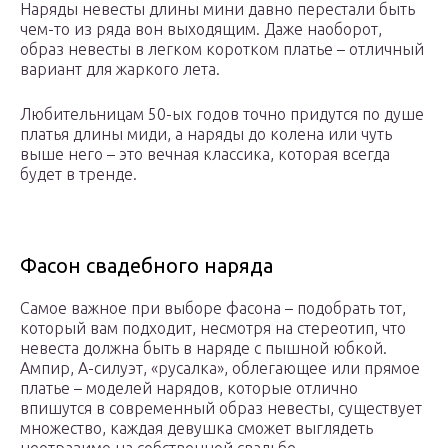
Наряды невесты длины мини давно перестали быть
чем-то из ряда вон выходящим. Даже наоборот,
образ невесты в легком коротком платье – отличный
вариант для жаркого лета.
Любительницам 50-ых годов точно придутся по душе
платья длины миди, а наряды до колена или чуть
выше него – это вечная классика, которая всегда
будет в тренде.
Фасон свадебного наряда
Самое важное при выборе фасона – подобрать тот,
который вам подходит, несмотря на стереотип, что
невеста должна быть в наряде с пышной юбкой.
Ампир, А-силуэт, «русалка», облегающее или прямое
платье – моделей нарядов, которые отлично
впишутся в современный образ невесты, существует
множество, каждая девушка сможет выглядеть