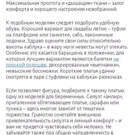
Максимальная простота и «дышащие» ткани – залог
комфорта и хорошего настроения новобрачной.
К подобным моделям следует подобрать удобную
обувь. Хороший вариант для свадьбы летом – туфли
на платформе или танкетке, сабо, лаконичные
лодочки. Здраво оцените свои силы относительно
высоты каблука – в жару ноги невесты могут отекать.
Особенно это касается барышень в положении, для
которых лучшим вариантом являются балетки
на
плоской подошве
, декорированные «вьетнамки»,
невысокие босоножки. Короткие платья удачно
смотрятся в паре с туфлями на каблуках-рюмочках.
Если позволяет фигура, подберите к такому платью
одну из моделей для беременных. Силуэт «ампир»,
приталенное обтягивающее платье, сарафан или
туника – здесь многое зависит от тематики
торжества. Грамотно сочетайте внешнюю
привлекательность силуэта и личный комфорт – и
вам не придется чувствовать себя неловко. Не
забывайте также про общую направленность в