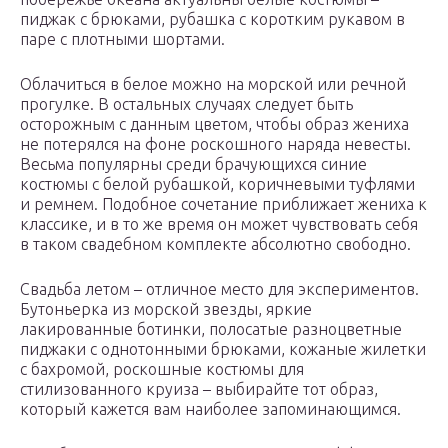
пиджак с брюками, рубашка с коротким рукавом в
паре с плотными шортами.
Облачиться в белое можно на морской или речной
прогулке. В остальных случаях следует быть
осторожным с данным цветом, чтобы образ жениха
не потерялся на фоне роскошного наряда невесты.
Весьма популярны среди брачующихся синие
костюмы с белой рубашкой, коричневыми туфлями
и ремнем. Подобное сочетание приближает жениха к
классике, и в то же время он может чувствовать себя
в таком свадебном комплекте абсолютно свободно.
Свадьба летом – отличное место для экспериментов.
Бутоньерка из морской звезды, яркие
лакированные ботинки, полосатые разноцветные
пиджаки с однотонными брюками, кожаные жилетки
с бахромой, роскошные костюмы для
стилизованного круиза – выбирайте тот образ,
который кажется вам наиболее запоминающимся.