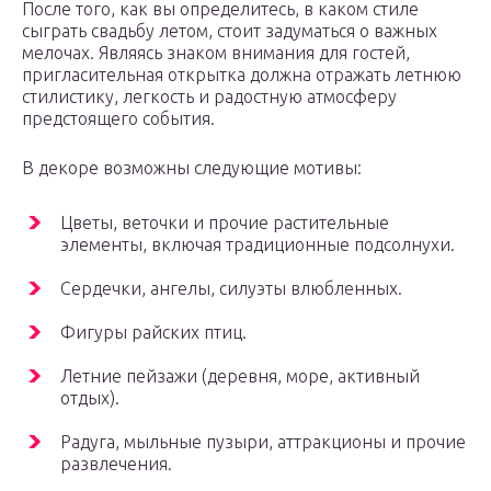
После того, как вы определитесь, в каком стиле
сыграть свадьбу летом, стоит задуматься о важных
мелочах. Являясь знаком внимания для гостей,
пригласительная открытка должна отражать летнюю
стилистику, легкость и радостную атмосферу
предстоящего события.
В декоре возможны следующие мотивы:
Цветы, веточки и прочие растительные
элементы, включая традиционные подсолнухи.
Сердечки, ангелы, силуэты влюбленных.
Фигуры райских птиц.
Летние пейзажи (деревня, море, активный
отдых).
Радуга, мыльные пузыри, аттракционы и прочие
развлечения.