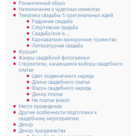
Романтичный образ
Напоминания о чудесных моментах
Тематика свадьбы: 5 оригинальных идей
Радужная свадьба
Спортивная свадьба
Свадьба love is…
Карнавально-ярморочное торжество
Литературная свадьба
Фуршет
Жанры свадебной фотосъемки
Стереотипы, касающиеся выбора свадебного
платья
Цвет подвенечного наряда
Длина свадебного платья
Фасон свадебного наряда
Декор платья
Не платье вовсе!
Место проведения
Другие особенности подготовки к
свадебному мероприятию
Декор
Декор праздневства