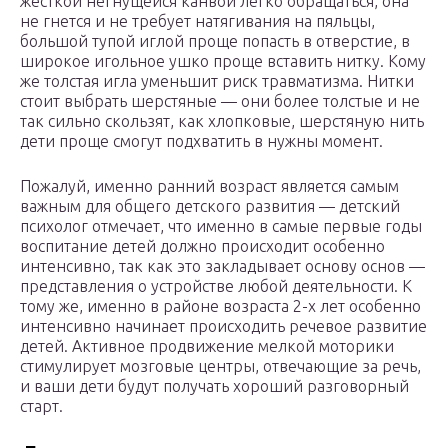
жесткой негнущейся канвой легко обращаться, она
не гнется и не требует натягивания на пяльцы,
большой тупой иглой проще попасть в отверстие, в
широкое игольное ушко проще вставить нитку. Кому
же толстая игла уменьшит риск травматизма. Нитки
стоит выбрать шерстяные — они более толстые и не
так сильно скользят, как хлопковые, шерстяную нить
дети проще смогут подхватить в нужны момент.
Пожалуй, именно ранний возраст является самым
важным для общего детского развития — детский
психолог отмечает, что именно в самые первые годы
воспитание детей должно происходит особенно
интенсивно, так как это закладывает основу основ —
представления о устройстве любой деятельности. К
тому же, именно в районе возраста 2-х лет особенно
интенсивно начинает происходить речевое развитие
детей. Активное продвижение мелкой моторики
стимулирует мозговые центры, отвечающие за речь,
и ваши дети будут получать хороший разговорный
старт.