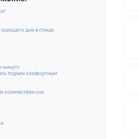
ся?
 хорошего дня в стихах
и минут»
лать подъем комфортным
м количеством сна
ни