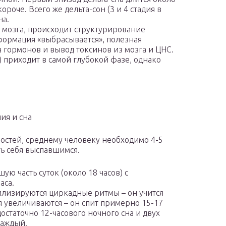
ороче. Всего же дельта-сон (3 и 4 стадия в
на.
а мозга, происходит структурирование
ормация «выбрасывается», полезная
 гормонов и вывод токсинов из мозга и ЦНС.
 приходит в самой глубокой фазе, однако
ия и сна
остей, среднему человеку необходимо 4-5
ть себя выспавшимся.
ую часть суток (около 18 часов) с
аса.
билизируются циркадные ритмы – он учится
я увеличиваются – он спит примерно 15-17
достаточно 12-часового ночного сна и двух
каждый.