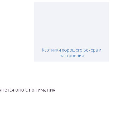
Картинки хорошего вечера и
настроения
чнется оно с понимания