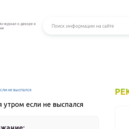
н-журнал о декоре и
не
РЕ
сли не выспался
 утром если не выспался
жание: