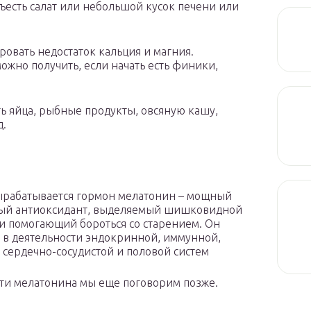
ъесть салат или небольшой кусок печени или
овать недостаток кальция и магния.
жно получить, если начать есть финики,
ь яйца, рыбные продукты, овсяную кашу,
д.
ырабатывается гормон мелатонин – мощный
ый антиоксидант, выделяемый шишковидной
и помогающий бороться со старением. Он
т в деятельности эндокринной, иммунной,
 сердечно-сосудистой и половой систем
ти мелатонина мы еще поговорим позже.