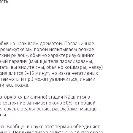
мять
 обычно называем дремотой. Пограничное
 промежутке мы порой испытываем резкое
ческий рывок», обычно характеризующийся
ный паралич (мышцы тела парализованы,
ьтаты вы видите сны, обычно кошмары, наяву)
дия длится 5-15 минут, но из-за негативных
к темноты и пр.) может увеличиться, иными
зитесь позже.
овторяются циклично) стадия N2 длится в
то состояние занимает около 50%: от общей
т связь с реальностью, расслабляет мышцы,
ся.
сна. Вообще, в науке этот термин объединяет
биной. Первый эпизод дельта-сна длится около