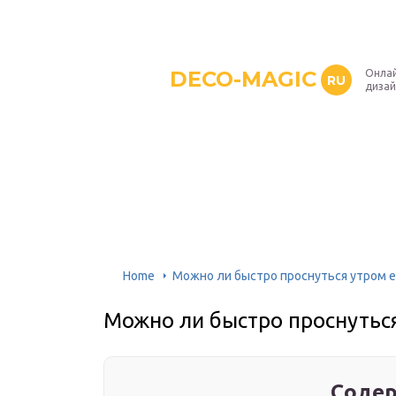
DECO-MAGIC
Онлай
RU
дизай
Home
Можно ли быстро проснуться утром е
Можно ли быстро проснуться
Содер