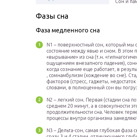
Сон и па
Фазы сна
Фаза медленного сна
N1 – поверхностный сон, который мы
состояние между явью и сном. В этом
«вырывание» из сна (т.н. «гипнагоги
ощущением внезапного падения), сон
когда сознание еще работает, в резул
, сомнамбулизм (хождение во сне). Ста
факторов (стресс, гаджеты, недостато
словами, в полноценный сон вы погру
N2 – легкий сон. Первая (стадии сна п
среднем 20 минут, а в совокупности э
продолжительности сна. Человек теряе
процессы внутри организма замедляют
N3 – Дельта-сон, самая глубокая фаза 
сразу 3 и 4 стадии, отличающиеся глу