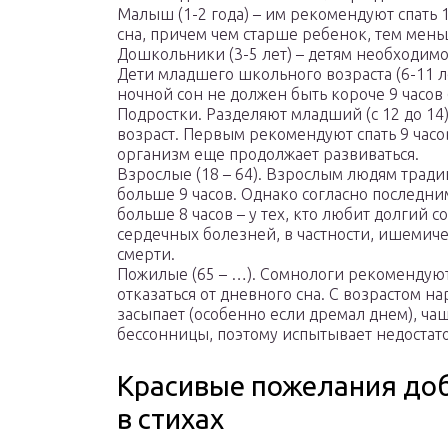
Малыш (1-2 года) – им рекомендуют спать 1
сна, причем чем старше ребенок, тем мень
Дошкольники (3-5 лет) – детям необходимо 
Дети младшего школьного возраста (6-11 ле
ночной сон не должен быть короче 9 часов 
Подростки. Разделяют младший (с 12 до 14)
возраст. Первым рекомендуют спать 9 часов-
организм еще продолжает развиваться.
Взрослые (18 – 64). Взрослым людям тради
больше 9 часов. Однако согласно последни
больше 8 часов – у тех, кто любит долгий с
сердечных болезней, в частности, ишемич
смерти.
Пожилые (65 – …). Сомнологи рекомендуют 
отказаться от дневного сна. С возрастом н
засыпает (особенно если дремал днем), чащ
бессонницы, поэтому испытывает недостато
Красивые пожелания доб
в стихах