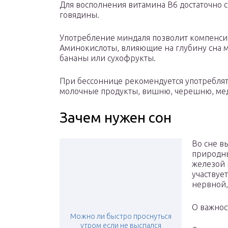
Для восполнения витамина В6 достаточно с
говядины.
Употребление миндаля позволит компенсир
Аминокислоты, влияющие на глубину сна мо
бананы или сухофрукты.
При бессоннице рекомендуется употреблят
молочные продукты, вишню, черешню, ме
Зачем нужен сон
Во сне в
природн
железой 
участвуе
нервной,
О важнос
Можно ли быстро проснуться
утром если не выспался