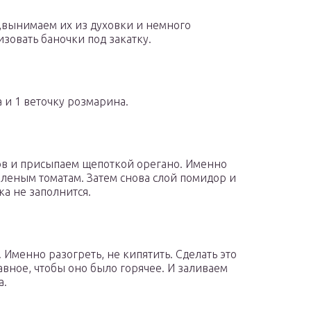
,вынимаем их из духовки и немного
зовать баночки под закатку.
 и 1 веточку розмарина.
ров и присыпаем щепоткой орегано. Именно
яленым томатам. Затем снова слой помидор и
чка не заполнится.
 Именно разогреть, не кипятить. Сделать это
авное, чтобы оно было горячее. И заливаем
а.