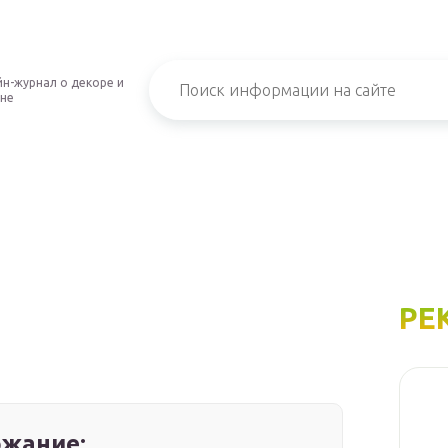
н-журнал о декоре и
не
РЕ
ы
жание: