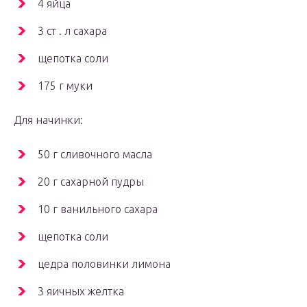
4 яйца
3 ст . л сахара
щепотка соли
175 г муки
Для начинки:
50 г сливочного масла
20 г сахарной пудры
10 г ванильного сахара
щепотка соли
цедра половинки лимона
3 яичных желтка