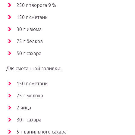
250 г творога 9 %
150 г сметаны
30 г изюма
75 г белков
50 г сахара
Для сметанной заливки:
150 г сметаны
75 г молока
2 яйца
30 г сахара
5 г ванильного сахара